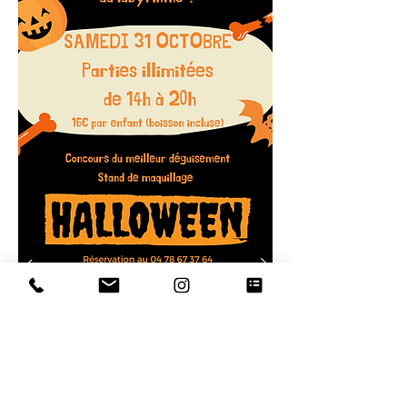
STAR LASER GAME
27 Rue des Frères Lumière, 69740 Genas